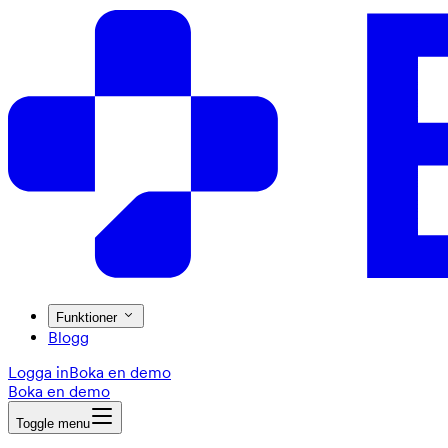
Funktioner
Blogg
Logga in
Boka en demo
Boka en demo
Toggle menu