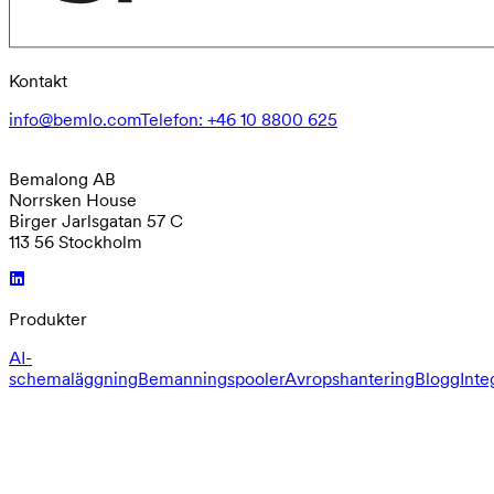
Kontakt
info@bemlo.com
Telefon
:
+46 10 8800 625
Bemalong AB
Norrsken House
Birger Jarlsgatan 57 C
113 56 Stockholm
Produkter
AI-
schemaläggning
Bemanningspooler
Avropshantering
Blogg
Inte