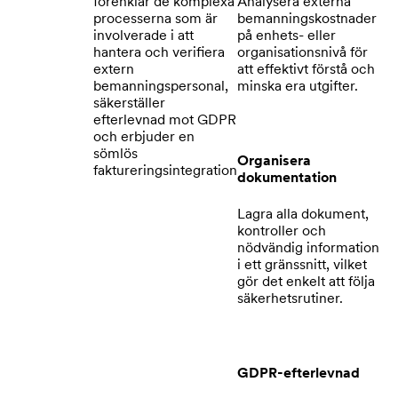
förenklar de komplexa
Analysera externa
processerna som är
bemanningskostnader
involverade i att
på enhets- eller
hantera och verifiera
organisationsnivå för
extern
att effektivt förstå och
bemanningspersonal,
minska era utgifter.
säkerställer
efterlevnad mot GDPR
och erbjuder en
sömlös
Organisera
faktureringsintegration
dokumentation
Lagra alla dokument,
kontroller och
nödvändig information
i ett gränssnitt, vilket
gör det enkelt att följa
säkerhetsrutiner.
GDPR-efterlevnad