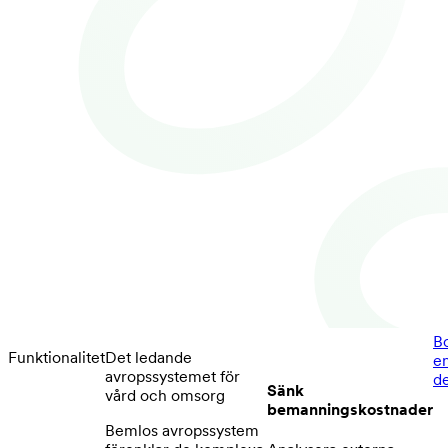
B
Funktionalitet
Det ledande
e
avropssystemet för
d
Sänk
vård och omsorg
bemanningskostnader
Bemlos avropssystem